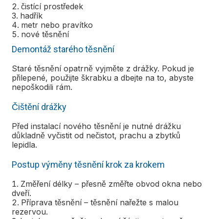
čistící prostředek
hadřík
metr nebo pravítko
nové těsnění
Demontáž starého těsnění
Staré těsnění opatrně vyjměte z drážky. Pokud je
přilepené, použijte škrabku a dbejte na to, abyste
nepoškodili rám.
Čištění drážky
Před instalací nového těsnění je nutné drážku
důkladně vyčistit od nečistot, prachu a zbytků
lepidla.
Postup výměny těsnění krok za krokem
Změření délky – přesně změřte obvod okna nebo
dveří.
Příprava těsnění – těsnění nařežte s malou
rezervou.