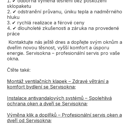
✔ odborná výměna těsnění bez poškození
sklopaketu
✔ odstranění průvanu, úniku tepla a nadměrného
hluku
✔ rychlá realizace a férové ceny
✔ dlouholeté zkušenosti a záruka na provedené
práce
Kontaktujte nás ještě dnes a dopřejte svým oknům a
dveřím novou těsnost, vyšší komfort a úsporu
energie. Servisokna – profesionální servis pro vaše
okna.
Čtěte také:
Montáž ventilačních klapek – Zdravé větrání a
komfort bydlení se Servisokna;
Instalace antivandalových systémů – Spolehlivá
ochrana oken a dveří se Servisokna;
Výměna klik a doplňků – Profesionální servis oken a
dveří od Servisokna;