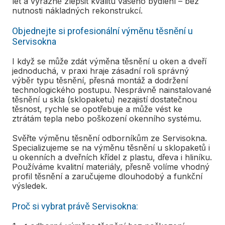
let a výrazně zlepšit kvalitu vašeho bydlení – bez
nutnosti nákladných rekonstrukcí.
Objednejte si profesionální výměnu těsnění u
Servisokna
I když se může zdát výměna těsnění u oken a dveří
jednoduchá, v praxi hraje zásadní roli správný
výběr typu těsnění, přesná montáž a dodržení
technologického postupu. Nesprávně nainstalované
těsnění u skla (sklopaketu) nezajistí dostatečnou
těsnost, rychle se opotřebuje a může vést ke
ztrátám tepla nebo poškození okenního systému.
Svěřte výměnu těsnění odborníkům ze Servisokna.
Specializujeme se na výměnu těsnění u sklopaketů i
u okenních a dveřních křídel z plastu, dřeva i hliníku.
Používáme kvalitní materiály, přesně volíme vhodný
profil těsnění a zaručujeme dlouhodobý a funkční
výsledek.
Proč si vybrat právě Servisokna: