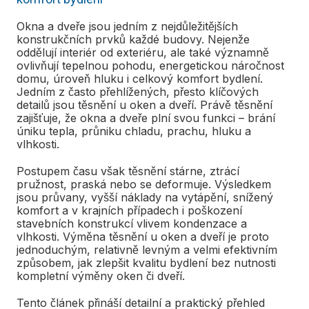
Okna a dveře jsou jedním z nejdůležitějších
konstrukčních prvků každé budovy. Nejenže
oddělují interiér od exteriéru, ale také významně
ovlivňují tepelnou pohodu, energetickou náročnost
domu, úroveň hluku i celkový komfort bydlení.
Jedním z často přehlížených, přesto klíčových
detailů jsou těsnění u oken a dveří. Právě těsnění
zajišťuje, že okna a dveře plní svou funkci – brání
úniku tepla, průniku chladu, prachu, hluku a
vlhkosti.
Postupem času však těsnění stárne, ztrácí
pružnost, praská nebo se deformuje. Výsledkem
jsou průvany, vyšší náklady na vytápění, snížený
komfort a v krajních případech i poškození
stavebních konstrukcí vlivem kondenzace a
vlhkosti. Výměna těsnění u oken a dveří je proto
jednoduchým, relativně levným a velmi efektivním
způsobem, jak zlepšit kvalitu bydlení bez nutnosti
kompletní výměny oken či dveří.
Tento článek přináší detailní a praktický přehled