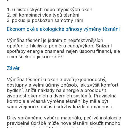
u historických nebo atypických oken
při kombinaci více typů těsnění
pokud je poškozen samotný rám
Ekonomické a ekologické přínosy výměny těsnění
Výměna těsnění je jedním z nejefektivnějších
opatření z hlediska poměru cena/výkon. Snížení
spotřeby energie znamená nejen úsporu financí, ale
i menší ekologickou zátěž.
Závěr
Výměna těsnění u oken a dveří je jednoduchý,
dostupný a velmi účinný způsob, jak zvýšit komfort
bydlení, snížit náklady na energie a prodloužit
životnost okenních a dveřních systémů. Pravidelná
kontrola a včasná výměna těsnění by měla být
samozřejmou součástí údržby každé domácnosti.
Díky správnému výběru materiálu, pečlivé instalaci a
pravidelné údržbě může nové těsnění sloužit mnoho