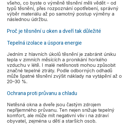
všeho, co byste o výměně těsnění měli vědět – od
typů těsnění, přes rozpoznání opotřebení, správný
výběr materiálu až po samotný postup výměny a
následnou údržbu.
Proč je těsnění u oken a dveří tak důležité
Tepelná izolace a úspora energie
Jedním z hlavních úkolů těsnění je zabránit úniku
tepla v zimních měsících a pronikání horkého
vzduchu v létě. I malé netěsnosti mohou způsobit
značné tepelné ztráty. Podle odborných odhadů
může špatné těsnění zvýšit náklady na vytápění až o
20–30 %.
Ochrana proti průvanu a chladu
Netěsná okna a dveře jsou častým zdrojem
nepříjemného průvanu. Ten nejen snižuje tepelný
komfort, ale může mít negativní vliv i na zdraví
obyvatel, zejména u dětí a starších osob.