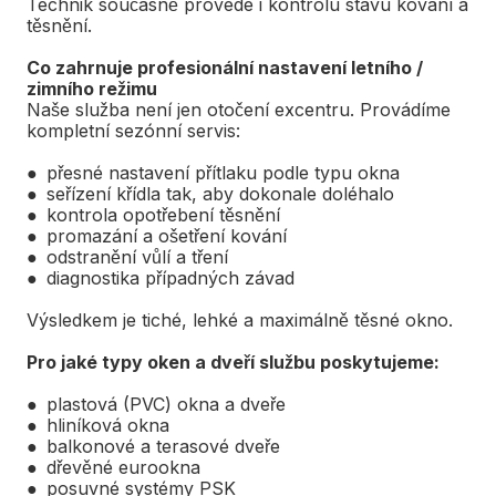
Technik současně provede i kontrolu stavu kování a
těsnění.
Co zahrnuje profesionální nastavení letního /
zimního režimu
Naše služba není jen otočení excentru. Provádíme
kompletní sezónní servis:
● přesné nastavení přítlaku podle typu okna
● seřízení křídla tak, aby dokonale doléhalo
● kontrola opotřebení těsnění
● promazání a ošetření kování
● odstranění vůlí a tření
● diagnostika případných závad
Výsledkem je tiché, lehké a maximálně těsné okno.
Pro jaké typy oken a dveří službu poskytujeme:
● plastová (PVC) okna a dveře
● hliníková okna
● balkonové a terasové dveře
● dřevěné eurookna
● posuvné systémy PSK