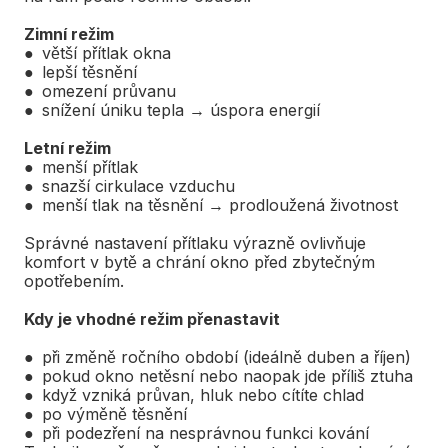
Zimní režim
● větší přítlak okna
● lepší těsnění
● omezení průvanu
● snížení úniku tepla → úspora energií
Letní režim
● menší přítlak
● snazší cirkulace vzduchu
● menší tlak na těsnění → prodloužená životnost
Správné nastavení přítlaku výrazně ovlivňuje
komfort v bytě a chrání okno před zbytečným
opotřebením.
Kdy je vhodné režim přenastavit
● při změně ročního období (ideálně duben a říjen)
● pokud okno netěsní nebo naopak jde příliš ztuha
● když vzniká průvan, hluk nebo cítíte chlad
● po výměně těsnění
● při podezření na nesprávnou funkci kování