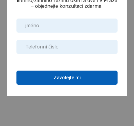
letního/zimního režimu oken a dveří v Praze
– objednejte konzultaci zdarma
Zavolejte mi